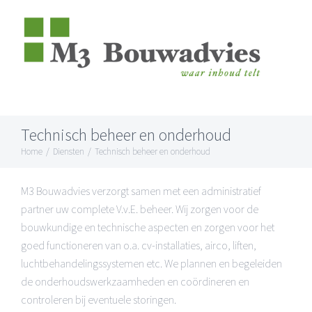
Skip
to
content
Technisch beheer en onderhoud
Home
/
Diensten
/
Technisch beheer en onderhoud
M3 Bouwadvies verzorgt samen met een administratief
partner uw complete V.v.E. beheer. Wij zorgen voor de
bouwkundige en technische aspecten en zorgen voor het
goed functioneren van o.a. cv-installaties, airco, liften,
luchtbehandelingssystemen etc. We plannen en begeleiden
de onderhoudswerkzaamheden en coördineren en
controleren bij eventuele storingen.