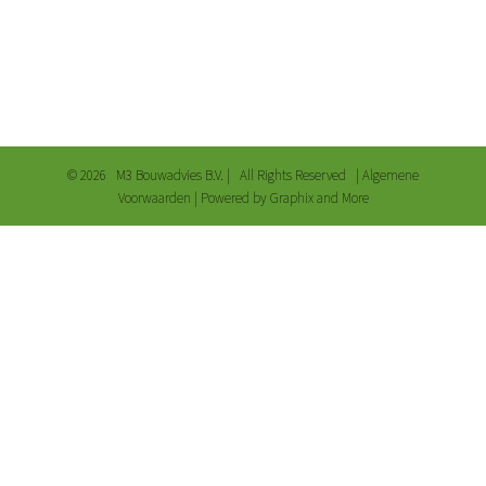
©
2026 M3 Bouwadvies B.V. | All Rights Reserved |
Algemene
Voorwaarden
| Powered by
Graphix and More