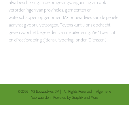
afvalbeschikking. In de omgevingsvergunning zijn ook
verordeningen van provincies, gemeenten en
waterschappen opgenomen. M3 bouwadvies kan de gehele
aanvraag voor u verzorgen. Tevens kunt u ons opdracht
geven voor het begeleiden van de uitvoering. Zie ‘Toezicht
en directievoering tijdens uitvoering’ onder ‘Diensten’.
©
2026 M3 Bouwadvies B.V. | All Rights Reserved |
Algemene
Voorwaarden
| Powered by
Graphix and More