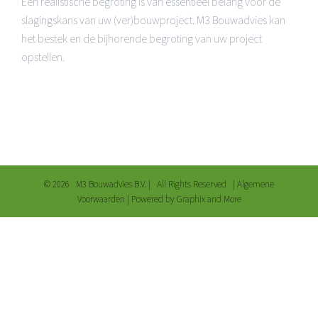
Een realistische begroting is van essentieel belang voor de
slagingskans van uw (ver)bouwproject. M3 Bouwadvies kan
het bestek en de bijhorende begroting van uw project
opstellen.
©
2026 M3 Bouwadvies B.V. | All Rights Reserved |
Algemene
Voorwaarden
| Powered by
Graphix and More