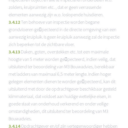
zolders, kruipruimten etc. , dat er geen verrassende
elementen aanwezig zijn w.o. loslopende huisdieren.
3.4.12
Ten behoeve van inspectie worden begane
grondvloeren gepecteerd in de directe omgeving van een
aanwezig kruipluik. Is geen kruipluik aanwezig zal de inspectie
zich beperken tot de zichtbare vloer.
3.4.13
Daken, goten, overstekken etc. tot een maximale
hoogte van 5 meter worden gepecteerd, indien veilig, dat
uitsluitend ter beoordeling van M3 Bouwadvies, bereikbaar
met ladders van maximaal 6,5 meter lengte. Indien hoger
gelegen elementen dienen te worden gepecteerd, kan dit
uitsluitend met door de opdrachtgever beschikbaar gesteld
klimmateriaal, dat voldoet aan huidige wettelijke eisen, in
goede staat van onderhoud verkerend en onder veilige
omstandigheden, dit uitsluitend ter beoordeling van M3
Bouwadvies.
3.4.14
Opdrachtgever en/of zijn vertegenwoordiger hebben