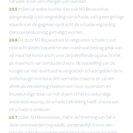
het werk en/of verrichtingen van diensten.
10.5
Indien uit welke hoofde dan ook M3 Bouwadvies
aansprakelijk is tot vergoeding van schade, zal bij een geringe
waarde van de gegeven opdracht de schadevergoeding
dienovereenkomstig gematigd worden.
10.6
De door M3 Bouwadvies te vergoeden schade is per
opdracht steeds beperkt tot een maximaal bedrag gelijk aan
vijf maal het honorarium voor de betreffende opdracht met
als maximum van tienduizend euro. Bij vaststelling van de
hoogte van een eventueel te vergoeden schade gelden de in
onderhavige voorwaarden vermelde maxima en zal een
aftrek als verrekening plaatsvinden voor ouderdom en
bouwkundige staat van het object of het bouwkundige
onderdeel waarop de schade betrekking heeft of waaraan
de schade is ontstaan.
10.7
Indien M3 Bouwadvies, met in achtneming van het in
deze voorwaarden bepaalde, aansprakelijk is voor een
schade, is M3 Bouwadvies gerechtigd de schade op eigen