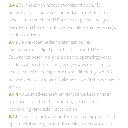
3.4.2
De inhoud van inspectiewerkzaamheden, M3
Bouwadvies zal haar werkzaamheden naar beste kunnen en
wetenschap verrichten.M3 Bouwadvies geeft echter geen
garanties met betrekking tot de verrichte onderzoeken en/of
verstrekte adviezen.
3.4.3
De werkzaamheden vangen aan op het
overeengekomen tijdstip, doch niet dan nadat M3
Bouwadvies beschikt over alle door de opdrachtgever te
verstrekken bescheiden, gegevens, voorwerpen en nadat
een eventueel overeengekomen vooruitbetaling door M3
Bouwadvies is ontvangen of zekerheid t.b.v. M3 Bouwadvies is
gesteld.
3.4.4
M3 Bouwadvies heeft het recht de werkzaamheden
naar eigen inzichten, al dan niet in gedeelten, door
inschakeling van derden, uit te voeren.
3.4.5
Inspecties aan bouwkundige objecten zijn gebaseerd
op visueel uitwendig en non-destructief onderzoek van de