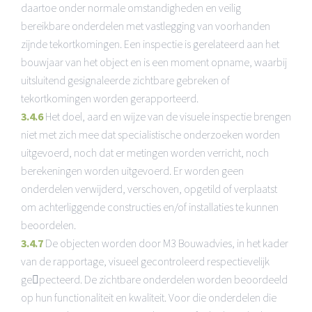
daartoe onder normale omstandigheden en veilig
bereikbare onderdelen met vastlegging van voorhanden
zijnde tekortkomingen. Een inspectie is gerelateerd aan het
bouwjaar van het object en is een moment opname, waarbij
uitsluitend gesignaleerde zichtbare gebreken of
tekortkomingen worden gerapporteerd.
3.4.6
Het doel, aard en wijze van de visuele inspectie brengen
niet met zich mee dat specialistische onderzoeken worden
uitgevoerd, noch dat er metingen worden verricht, noch
berekeningen worden uitgevoerd. Er worden geen
onderdelen verwijderd, verschoven, opgetild of verplaatst
om achterliggende constructies en/of installaties te kunnen
beoordelen.
3.4.7
De objecten worden door M3 Bouwadvies, in het kader
van de rapportage, visueel gecontroleerd respectievelijk
gepecteerd. De zichtbare onderdelen worden beoordeeld
op hun functionaliteit en kwaliteit. Voor die onderdelen die