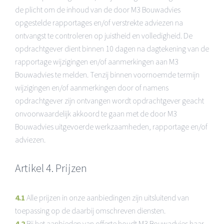
de plicht om de inhoud van de door M3 Bouwadvies
opgestelde rapportages en/of verstrekte adviezen na
ontvangst te controleren op juistheid en volledigheid. De
opdrachtgever dient binnen 10 dagen na dagtekening van de
rapportage wijzigingen en/of aanmerkingen aan M3
Bouwadvies te melden. Tenzij binnen voornoemde termijn
wijzigingen en/of aanmerkingen door of namens
opdrachtgever zijn ontvangen wordt opdrachtgever geacht
onvoorwaardelijk akkoord te gaan met de door M3
Bouwadvies uitgevoerde werkzaamheden, rapportage en/of
adviezen.
Artikel 4. Prijzen
4.1
Alle prijzen in onze aanbiedingen zijn uitsluitend van
toepassing op de daarbij omschreven diensten.
4.2
Bij het aanbieden van offerte houdt M3 Bouwadvies haar